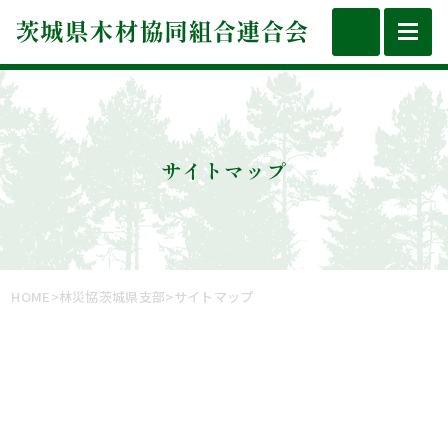
toggl
navig
サイトマップ
HOME
>
林災協茨城県支部
>
サイトマップ