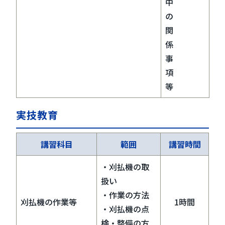
中
の
関
係
事
項
等
実技教育
講習科目
範囲
講習時間
・刈払機の取
扱い
・作業の方法
刈払機の作業等
1時間
・刈払機の点
検・整備の方