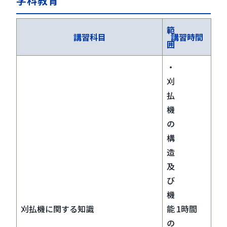
学科教育
範
講習科目
講習時間
囲
・
刈
払
機
の
構
造
及
び
機
刈払機に関する知識
能
1時間
の