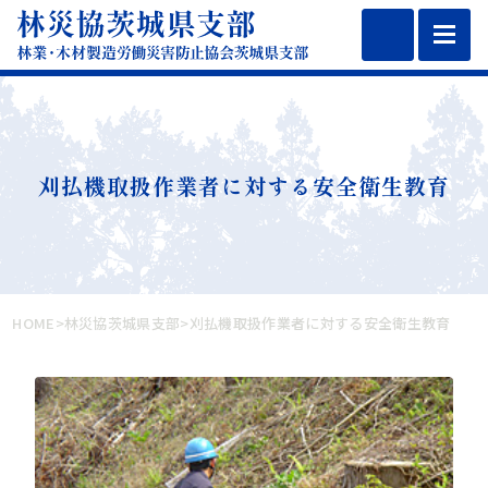
toggl
navig
刈払機取扱作業者に対する安全衛生教育
HOME
>
林災協茨城県支部
>
刈払機取扱作業者に対する安全衛生教育