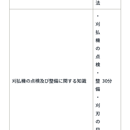
法
・
刈
払
機
の
点
検
・
刈払機の点検及び整備に関する知識
整
30分
備
・
刈
刃
の
目