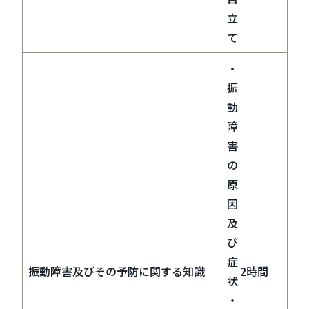
立
て
・
振
動
障
害
の
原
因
及
び
症
振動障害及びその予防に関する知識
2時間
状
・