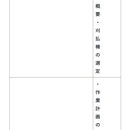
概
要
・
刈
払
機
の
選
定
・
作
業
計
画
の