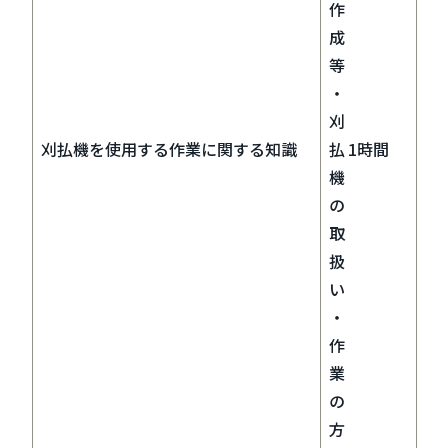
作
成
等
・
刈
刈払機を使用する作業に関する知識
払
1時間
機
の
取
扱
い
・
作
業
の
方