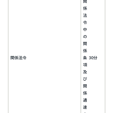
関
係
法
令
中
の
関
係
関係法令
条
30分
項
及
び
関
係
通
達