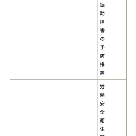
振
動
障
害
の
予
防
措
置
労
働
安
全
衛
生